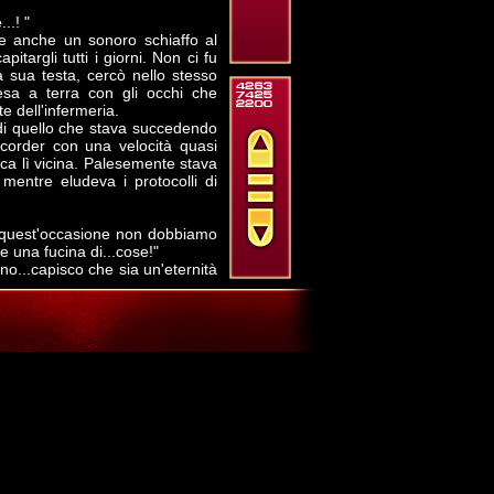
..! "
de anche un sonoro schiaffo al
itargli tutti i giorni. Non ci fu
a sua testa, cercò nello stesso
sa a terra con gli occhi che
e dell'infermeria.
di quello che stava succedendo
ricorder con una velocità quasi
ca lì vicina. Palesemente stava
 mentre eludeva i protocolli di
a quest'occasione non dobbiamo
 una fucina di...cose!"
no...capisco che sia un'eternità
'Unità. Abbiamo comunque uno
esta....Leclair, lasciagliela in
 sbava e ci resta secco dopo il
e....è la reazione del soggetto
li sta accadendo. L'ultima volta
ani fra tricorder e postazione
gnare in Infermeria, d'altronde