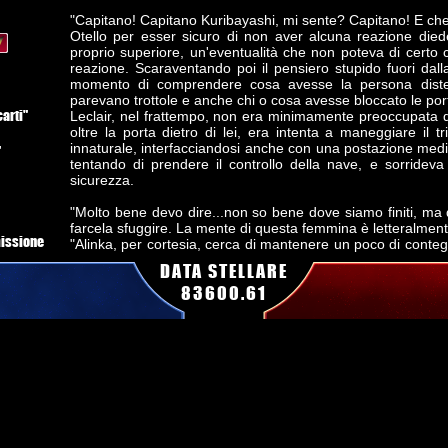
"Capitano! Capitano Kuribayashi, mi sente? Capitano! E che.
Otello per esser sicuro di non aver alcuna reazione die
proprio superiore, un'eventualità che non poteva di certo cap
reazione. Scaraventando poi il pensiero stupido fuori dall
momento di comprendere cosa avesse la persona diste
parevano trottole e anche chi o cosa avesse bloccato le port
carti"
Leclair, nel frattempo, non era minimamente preoccupata 
oltre la porta dietro di lei, era intenta a maneggiare il t
innaturale, interfacciandosi anche con una postazione medi
"
tentando di prendere il controllo della nave, e sorrideva
sicurezza.
"Molto bene devo dire...non so bene dove siamo finiti, m
farcela sfuggire. La mente di questa femmina è letteralmente
 missione
"Alinka, per cortesia, cerca di mantenere un poco di conteg
che non possiamo parlare liberamente, ma ricordati l
DATA STELLARE
ne
scopo, e quello e solamente quello ci guida. La mente di qu
83600.61
pace. Non ho voglia di vedere l'ennesimo essere vivente che
nostro passaggio."
"
Alinka/Leclair fece spallucce.
"
"Beh, Lunvo....sappiamo bene cosa causa il crollo cerebral
all'Allineamento, la sua presa di coscienza di quello che g
fummo presi alla sprovvista e..."
"Non una parola di più, Alinka"
Lei fece spallucce sbuffando, tornando a far correre le m
medica.
Lunvo/Bohr accolse con sollievo il silenzio che iniziò a re