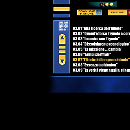
03.01 "Alla ricerca dell'ignoto"
03.02 "Quand'è forse l'ignoto a cer
03.03 "Incontro con l'ignoto"
03.04 "Dissolvimento tecnologico
03.05 "La missione ... cambia"
03.06 "Lampi spettrali"
03.07 "L'Unità del tempo indefinito"
03.08 "Essenza tachionica"
03.09 "La verità viene a galla, e la
cambia ancora"
03.10 "Nessuna buona azione rima
impunita"
03.11 "La morte è sempre un dolore
03.12 "Riparazioni e Nuovi Orizzonti
03.13 "Il Tachione di Schrödinger"