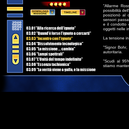
"Allarme Ros
possibilità del
posizionò al 
sensori passa
e il condotto
03.01 "Alla ricerca dell'ignoto"
oggetti nelle 
03.02 "Quand'è forse l'ignoto a cercarti"
03.03 "Incontro con l'ignoto"
La tensione in
03.04 "Dissolvimento tecnologico"
"Signor Bohr,
03.05 "La missione ... cambia"
autoritaria.
03.06 "Lampi spettrali"
03.07 "L'Unità del tempo indefinito"
"Scudi al 95
03.08 "Essenza tachionica"
stiamo mantene
03.09 "La verità viene a galla, e la missione
cambia ancora"
Tetsuya annuì,
03.10 "Nessuna buona azione rimane
"Armi pronte 
impunita"
ridondante, S
03.11 "La morte è sempre un dolore"
Sicurezza.
03.12 "Riparazioni e Nuovi Orizzonti"
03.13 "Il Tachione di Schrödinger"
Tetsuya annuì
stava dimostr
"Comandante L
all'Ufficiale 