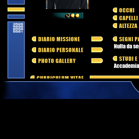
OCCHI
CAPELLI
ALTEZZA
DIARIO MISSIONE
SEGNI P
Nulla da se
DIARIO PERSONALE
STUDI E
PHOTO GALLERY
Accademia d
CURRICULUM VITAE
...clicca per visualizzare...
PROMOZIONI ED ONORIFICENZE
...clicca per visualizzare...
CARTELLA CLINICA
...clicca per visualizzare...