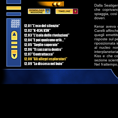
Dalla Seatiger
che coprivano
spiaggia, così
doveri.
12.01 "L'eco del silenzio"
Kenar aveva da
12.02 "K-H34.V3N"
Carelli affinc
12.03 "L'isola delle rivelazioni"
quegli emetti
risposte sul p
12.04 "E poi qualcuno urlò..."
riposizionata i
12.05 "Soglie superate"
al nucleo no
12.06 "Ti sussurra dentro"
interplanetar
12.07 "Contrattacco"
Kiss e che co
12.08 "Gli allegri esploratori"
sezione scient
12.09 "La discesa nel buio"
Nel frattempo
12.10 "Specchio"
sezione scien
situato al cent
vista la teoria
tecnologici a
tra la forest
alcuno finora
nonostante l
partecipanti a
"Eccolo." Dis
struttura meta
metro e dall