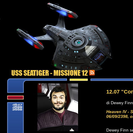
USS SEATIGER - MISSIONE 12
12.07 "Con
di Dewey Finn
Heaven IV - S
06/09/2398, o
Dewey Finn se