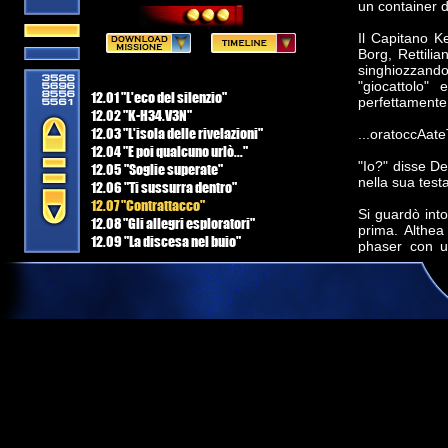
un container di
Il Capitano Ke
Borg, Rettilia
singhiozzando
"giocattolo"
12.01 "L'eco del silenzio"
perfettamente
12.02 "K-H34.V3N"
12.03 "L'isola delle rivelazioni"
...oratoccAat
12.04 "E poi qualcuno urlò..."
"Io?" disse D
12.05 "Soglie superate"
nella sua testa
12.06 "Ti sussurra dentro"
12.07 "Contrattacco"
Si guardò int
12.08 "Gli allegri esploratori"
prima. Althe
12.09 "La discesa nel buio"
phaser con u
12.10 "Specchio"
sbagliato, s
disperazione 
Solo Amanda
nervosamente i
...nonSainUll
Dewey sentì i
era esattame
sarebbero resi
essere un uffic