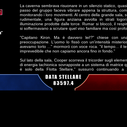
La caverna sembrava risuonare in un silenzio statico, quasi 
passo del gruppo faceva vibrare appena la struttura, co
monitorando i loro movimenti. Al centro della grande sala, 
rudimentale, una figura anziana avvolta in strati logor
illuminazione prodotte dalle torce. Rumar si bloccò, il resp
si soffermavano a scrutare quel viso familiare ma così pr
a"
"Capitano Kiron. Ma è davvero lei!?" chiese con una
preoccupazione. L'uomo lo fissò con un'intensità misteriosa
avevamo torto ..." mormorò con voce roca. "il tempo... il t
imprevedibile che non capiamo ancora fino in fondo."
Sul lato della sala, Cooper scorreva il tricorder sugli elemen
di energia tachionica sovrapposte a un sistema di matrice 
è solo della Flotta Stellare," sussurrò continuando a
preoccupazione. "Evidentemente è stata integrata da tecni
DATA STELLARE
su un'algebra temporale non lineare."
83597.4
Intanto Wu, con il phaser impostato su modalità stordimen
precisione metodica. "Qualsiasi cosa si nasconda qui, non c
denti stretti.
USS Wayfarer, Plancia
Contemporaneamente