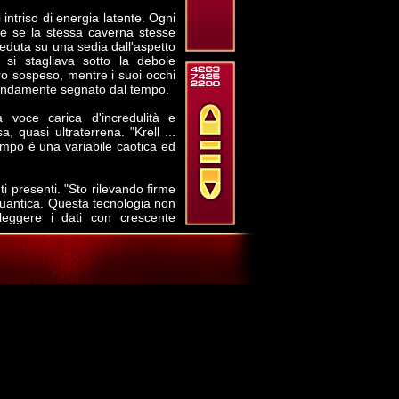
intriso di energia latente. Ogni
me se la stessa caverna stesse
seduta su una sedia dall'aspetto
i si stagliava sotto la debole
iro sospeso, mentre i suoi occhi
ofondamente segnato dal tempo.
 voce carica d'incredulità e
, quasi ultraterrena. "Krell ...
empo è una variabile caotica ed
ti presenti. "Sto rilevando firme
quantica. Questa tecnologia non
 leggere i dati con crescente
ca aliena, probabilmente basata
to, scansionava ogni angolo con
i coglierà impreparati," disse a