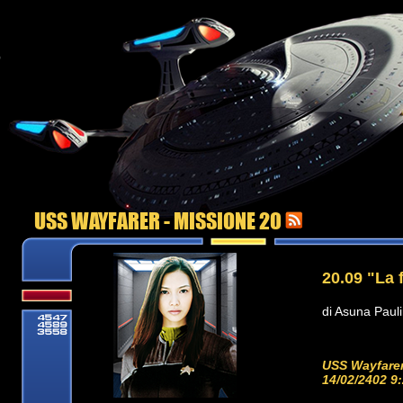
USS WAYFARER - MISSIONE 20
20.09 "La 
di Asuna Pauli
USS Wayfarer
14/02/2402 9: