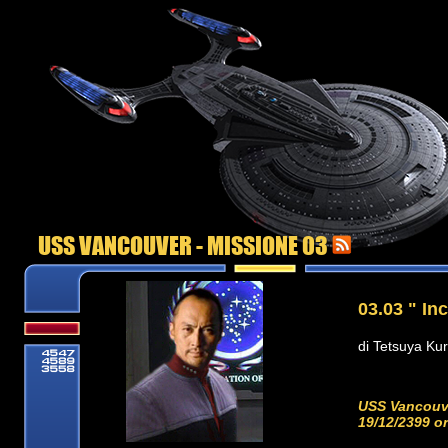
USS VANCOUVER - MISSIONE 03
03.03 " In
di Tetsuya Kur
USS Vancouve
19/12/2399 or