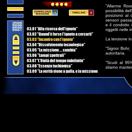
"Allarme Ros
possibilità del
posizionò al 
sensori passa
e il condotto
03.01 "Alla ricerca dell'ignoto"
oggetti nelle 
03.02 "Quand'è forse l'ignoto a cercarti"
03.03 "Incontro con l'ignoto"
La tensione in
03.04 "Dissolvimento tecnologico"
"Signor Bohr,
03.05 "La missione ... cambia"
autoritaria.
03.06 "Lampi spettrali"
03.07 "L'Unità del tempo indefinito"
"Scudi al 95
03.08 "Essenza tachionica"
stiamo mantene
03.09 "La verità viene a galla, e la missione
cambia ancora"
Tetsuya annuì,
03.10 "Nessuna buona azione rimane
"Armi pronte 
impunita"
ridondante, S
03.11 "La morte è sempre un dolore"
Sicurezza.
03.12 "Riparazioni e Nuovi Orizzonti"
03.13 "Il Tachione di Schrödinger"
Tetsuya annuì
stava dimostr
"Comandante L
all'Ufficiale 