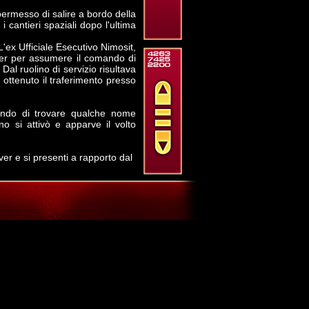
permesso di salire a bordo della
 cantieri spaziali dopo l'ultima
'ex Ufficiale Esecutivo Nimosit,
ver per assumere il comando di
Dal ruolino di servizio risultava
ttenuto il traferimento presso
rando di trovare qualche nome
o si attivò e apparve il volto
r e si presenti a rapporto dal
velocemente dalla poltrona del
 dalla porta andando verso la
affiancato dal personale della
o come da ordini ricevuti" e
si avanti, prese in consegna il
rezza della USS Vancouver." E
se "Permesso di salire a bordo