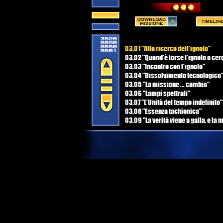
03.01 "Alla ricerca dell'ignoto"
03.02 "Quand'è forse l'ignoto a cer
03.03 "Incontro con l'ignoto"
03.04 "Dissolvimento tecnologico
03.05 "La missione ... cambia"
03.06 "Lampi spettrali"
03.07 "L'Unità del tempo indefinito"
03.08 "Essenza tachionica"
03.09 "La verità viene a galla, e la
cambia ancora"
03.10 "Nessuna buona azione rima
impunita"
03.11 "La morte è sempre un dolore
03.12 "Riparazioni e Nuovi Orizzonti
03.13 "Il Tachione di Schrödinger"