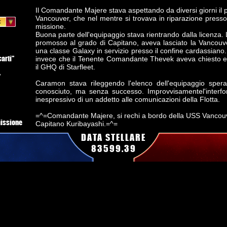
Il Comandante Majere stava aspettando da diversi giorni il 
Vancouver, che nel mentre si trovava in riparazione presso i
missione.
Buona parte dell'equipaggio stava rientrando dalla licenza. L
promosso al grado di Capitano, aveva lasciato la Vancou
una classe Galaxy in servizio presso il confine cardassiano. 
carti"
invece che il Tenente Comandante Thevek aveva chiesto e o
il GHQ di Starfleet.
"
Caramon stava rileggendo l'elenco dell'equipaggio spe
conosciuto, ma senza successo. Improvvisamentel'interfon
inespressivo di un addetto alle comunicazioni della Flotta.
=^=Comandante Majere, si rechi a bordo della USS Vancouve
 missione
Capitano Kuribayashi.=^=
DATA STELLARE
ne
Caramon ringraziò velocemente l'addetto, quindi si alzò 
83599.39
suo alloggio, afferrò la sua borsa e escì velocemente
postazione di teletrasporto più vicina.
"
Appena materializzatosi a bordo della Vancouver, venne 
"
sicurezza."
"Il Comandante Caramon Majere chiede di salire a bord
presentò il D-Padd all'ufficiale della sicurezza che, fatto
dispositivo e si presentò.
"Sono il Tenente Comandante Nathel Sev, capo della Sicu
dopo aver dato un occhiata all'ordine di servizio, aggiun