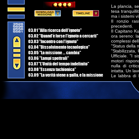
La plancia, s
tesa tranquill
ma i sistemi vi
Il ronzio ras
precedenti.
03.01 "Alla ricerca dell'ignoto"
Il Capitano K
03.02 "Quand'è forse l'ignoto a cercarti"
ora sereno: l
03.03 "Incontro con l'ignoto"
complessi del
"Status della 
03.04 "Dissolvimento tecnologico"
"Stabilizzata
03.05 "La missione ... cambia"
Ufficiale. "I 
03.06 "Lampi spettrali"
motori rispon
03.07 "L'Unità del tempo indefinito"
nulla di crit
03.08 "Essenza tachionica"
intatta. Un la
03.09 "La verità viene a galla, e la missione
Le labbra di 
cambia ancora"
silenziosa gra
03.10 "Nessuna buona azione rimane
"Tenente Duch
Henri, al tim
impunita"
permanente, Si
03.11 "La morte è sempre un dolore"
pronta al suo
03.12 "Riparazioni e Nuovi Orizzonti"
"Molto bene. 
03.13 "Il Tachione di Schrödinger"
sguardo vers
Comando di Flo
Romanov annuì
intenzioni ri