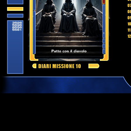
0
08
09
10
11
12
DIARI MISSIONE 10