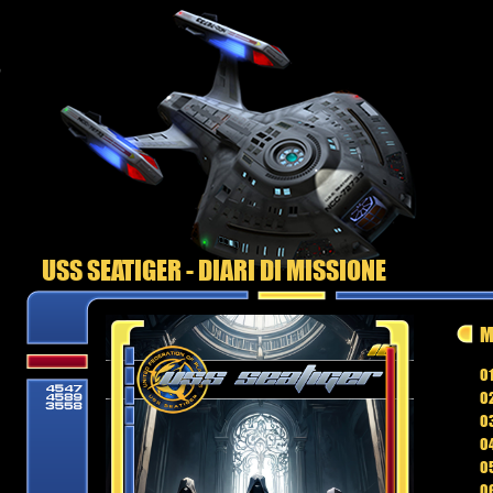
USS SEATIGER - DIARI DI MISSIONE
M
01
02
03
04
05
06