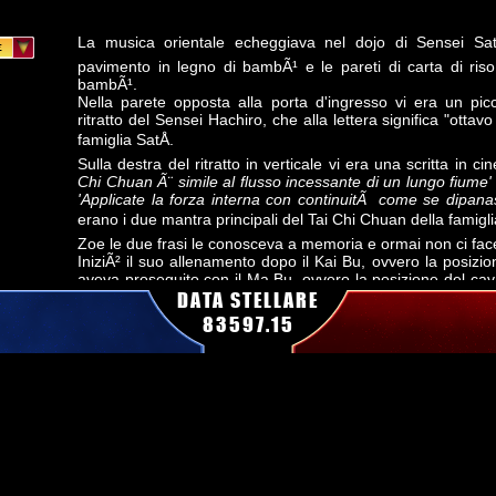
La musica orientale echeggiava nel dojo di Sensei Sat
pavimento in legno di bambÃ¹ e le pareti di carta di riso
bambÃ¹.
Nella parete opposta alla porta d'ingresso vi era un picc
ritratto del Sensei Hachiro, che alla lettera significa "ottavo
famiglia SatÅ.
Sulla destra del ritratto in verticale vi era una scritta in c
Chi Chuan Ã¨ simile al flusso incessante di un lungo fiume'
'Applicate la forza interna con continuitÃ come se dipanas
erano i due mantra principali del Tai Chi Chuan della famigli
Zoe le due frasi le conosceva a memoria e ormai non ci fac
IniziÃ² il suo allenamento dopo il Kai Bu, ovvero la posizi
aveva proseguito con il Ma Bu, ovvero la posizione del cava
Gong Bu, la posizione dell'arciere.
DATA STELLARE
La sua mente era concentrata, pronta per passare alla suc
83597.15
o"
interrotta dalla voce roca del Sensei.
"Zoe la gamba che va dietro devi lasciarla leggermente
sorregge deve essere ben saldo al pavimento e a novanta gra
altrimenti non potrai bilanciare il colpo diretto del nemico."
Zoe arrossÃ¬ ammettendo l'errore.
"Si Sensei"
Il maestro incalzÃ².