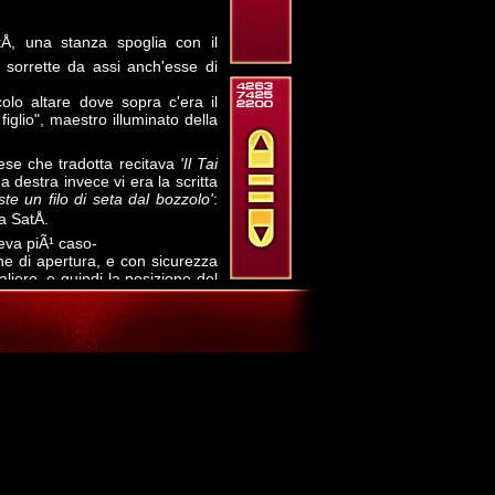
Å, una stanza spoglia con il
 sorrette da assi anch'esse di
olo altare dove sopra c'era il
 figlio", maestro illuminato della
inese che tradotta recitava
'Il Tai
a destra invece vi era la scritta
te un filo di seta dal bozzolo'
:
a SatÅ.
eva piÃ¹ caso-
one di apertura, e con sicurezza
liere, e quindi la posizione del
cessiva figura quando venne
 raccolta, ma il piede che la
di rispetto all'asse del corpo,