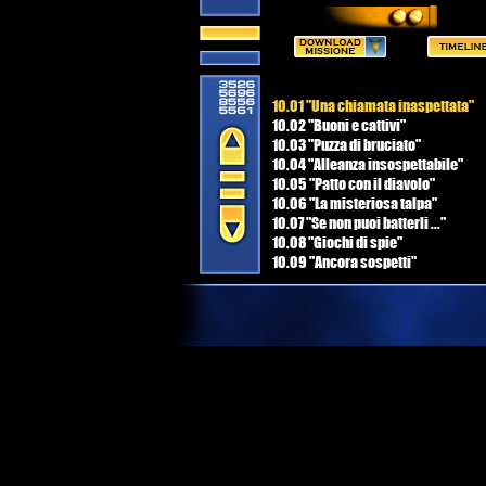
10.01 "Una chiamata inaspettata"
10.02 "Buoni e cattivi"
10.03 "Puzza di bruciato"
10.04 "Alleanza insospettabile"
10.05 "Patto con il diavolo"
10.06 "La misteriosa talpa"
10.07 "Se non puoi batterli ..."
10.08 "Giochi di spie"
10.09 "Ancora sospetti"
10.10 "Rovescia il tavolo"
10.11 "Dichiarazione di guerra"
10.12 "Che lo spettacolo abbia inizi