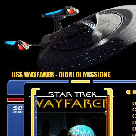
USS WAYFARER - DIARI DI MISSIONE
M
01
02
03
04
05
06