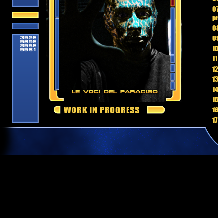
07
p
08
09
10
11
12
13
14
15
WORK IN PROGRESS
16
17
18
1
20