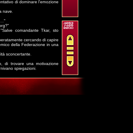
tentativo di dominare l'emozione
a nave.
.."
org?"
: "Salve comandante Tkar, sto
speratamente cercando di capire
nemico della Federazione in una
lità sconcertante.
o, di trovare una motivazione
rnivano spiegazioni.
più veloce: "Un momento, io non
so ai siluri fotonici della mia
tranquilla e, con un sorriso a
arrett, aggiunse: "Bene allora
 necessario. Fateci passare."
urezza che accompagnavano il
er contro l'alieno che rispose