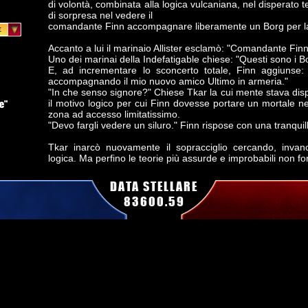
di volontà, combinata alla logica vulcaniana, nel disperato 
di sorpresa nel vedere il
comandante Finn accompagnare liberamente un Borg per l
Accanto a lui il marinaio Allister esclamò: "Comandante Finn.
Uno dei marinai della Indefatigable chiese: "Questi sono i B
E, ad incrementare lo sconcerto totale, Finn aggiunse
accompagnando il mio nuovo amico Ultimo in armeria."
"In che senso signore?" Chiese Tkar la cui mente stava di
ne"
il motivo logico per cui Finn dovesse portare un mortale 
zona ad accesso limitatissimo.
"Devo fargli vedere un siluro." Finn rispose con una tranquil
Tkar inarcò nuovamente il sopracciglio cercando, invan
logica. Ma perfino le teorie più assurde e improbabili non fo
Il vulcaniano fece per parlare ma il comandante Barrett fu 
DATA STELLARE
so chi è lei, ma qui comando io e nessuno può avere acces
83600.59
nave senza avere il mio consenso."
Finn non si scompose, anzi assunse un'aria assolutamente 
32 denti che fece irritare ulteriormente il comandante B
chiedo formalmente il permesso."
Ultimo si aggiunse alla discussione: "Proteggere la regina è
Anche se non conoscevano i Borg, i membri della sic
comandante Barrett reagirono prontamente puntando i phas
alla solita maniera dei Borg: "La resistenza è inutile."