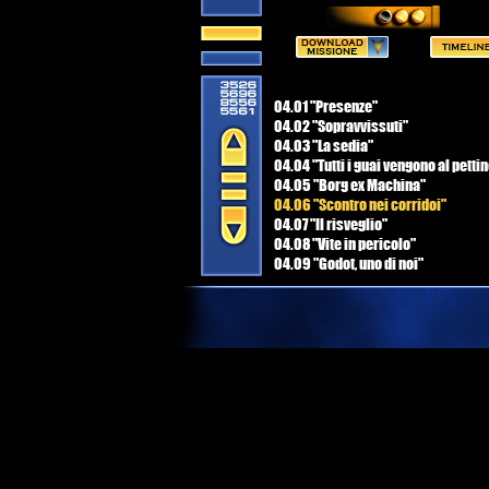
04.01 "Presenze"
04.02 "Sopravvissuti"
04.03 "La sedia"
04.04 "Tutti i guai vengono al petti
04.05 "Borg ex Machina"
04.06 "Scontro nei corridoi"
04.07 "Il risveglio"
04.08 "Vite in pericolo"
04.09 "Godot, uno di noi"
04.10 "Bolle, sfere e piume"
04.11 "Unimatrix 7480946"
04.12 "E' l'alpha o l'omega?"
04.13 "The Borg's Rock 'n' Roll"
04.14 "Gran Finale"