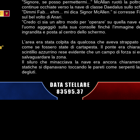
"Signore, se posso permettermi..." McAllan ruotò la poltr
continue occhiate verso la nave di classe Daedalus sullo s
"Dimmi Fab... ehm... mi dica Signor McAllen." si corresse F
sul bel volto di Anari.
"Credo ci sia un altro modo per 'operare' su quella nave e 
l'uomo aggeggiò sulla sua consolle finché l'immagine d
ingrandita e posta al centro dello schermo.
L'area era stata colpita da qualcosa che aveva strappato 
ne"
come se fossero state di cartapesta. Il ponte era chi
scintillio azzurrino rese evidente che un campo di forza si
salvaguardare la zona.
Il siluro che minacciava la nave era ancora chiaramente v
statiche si dipanavano toccando le pareti come serpenti las
deglutì.
"Che... Che idea ha avuto Tenente?" chiese il Primo Uffic
DATA STELLARE
aver di nuovo deglutito.
83595.37
"Un WorkBee!" commentò McAllan
"Un che? Abbiamo un alveare anche?" chiese Finn confuso
"Una navetta di manutenzione, ne avevamo due nell'hangar
le modifiche agli scudi per evitare la fluttuazione quantic
che rimane direttamente in quello strappo e rimuovere il silu
"Signor McAllan, quel posto è parecchio stretto, un W
commentò il Capo Carelli calcolando mentalmente le dimen
scafo dell'altra nave.
"Sono abituato a muovermi negli spazi stretti." comment
riferendosi al suo fisico possente.