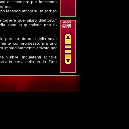
ona di timoniere pur lanciando
chermo.
inn facendo affiorare un sorriso
togliere quel siluro difettoso."
ella zona in questione non fu
le pareti in duranio della nave
aramente compromesso, ma uno
 era immediatamente attivato per
isibile. Inquietanti scintille
civi in cerca della preda. Finn
iale al secondo tentativo, dopo
.
, ma una è stata distrutta. Se
a reggono, posso guidare quella
ro."
orkBee ci passa a malapena."
sioni del danno visibile sullo
ò il timoniere della Seatiger