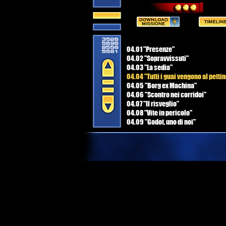
04.01 "Presenze"
04.02 "Sopravvissuti"
04.03 "La sedia"
04.04 "Tutti i guai vengono al petti
04.05 "Borg ex Machina"
04.06 "Scontro nei corridoi"
04.07 "Il risveglio"
04.08 "Vite in pericolo"
04.09 "Godot, uno di noi"
04.10 "Bolle, sfere e piume"
04.11 "Unimatrix 7480946"
04.12 "E' l'alpha o l'omega?"
04.13 "The Borg's Rock 'n' Roll"
04.14 "Gran Finale"