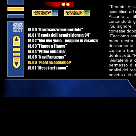
"Tenente è si
scientifico ad
Accanto a Sh
cercando di ig
"Si, signore,
18.00 "Una licenza ben meritata"
corresse dopo
18.01 "Regola dell'acquisizione n.94"
"Facciamo set
18.02 "Mai una gioia... neppure in vacanza"
mano destra, 
18.03 "Fianco a Fianco"
decisamente. 
capitano Buel
18.04 "Prime amicizie"
denti stretti. 
18.05 "Navi Fantasma"
"Aiutatemi a 
18.06 "Piani ne abbiamo?"
permesso di r
18.07 "Messi nel sacco"
analisi dei re
navetta e in abi
"Riteniamo ch
relitto, signo
di grasso dall
"State quindi 
"Interpretar
Migliorare?"
"Senza offesa
in silenzio da
cautela notan
una base nelle
"In termini di
qui vicino."