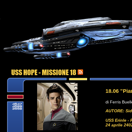
USS HOPE - MISSIONE 18
18.06 "Pi
di Ferris Buel
AUTORE: Sidz
USS Erinle - 
24 aprile 240