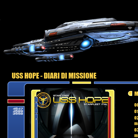
USS HOPE - DIARI DI MISSIONE
M
00
01
02
m
03
mu