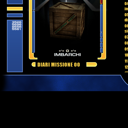
04
im
05
di
06
si
07
08
09
10
11
DIARI MISSIONE 00
12
13
14
15
16
17
18