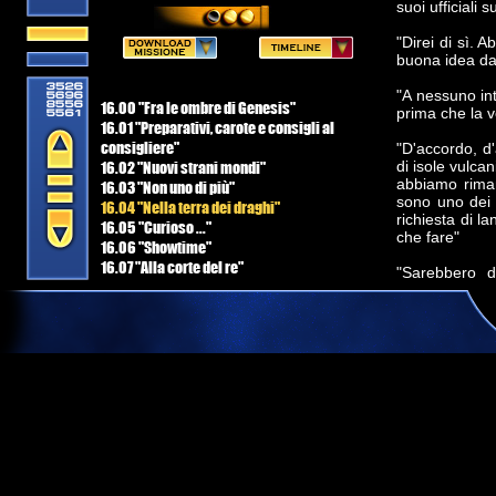
suoi ufficiali s
"Direi di sì. 
buona idea da 
"A nessuno in
16.00 "Fra le ombre di Genesis"
prima che la ve
16.01 "Preparativi, carote e consigli al
consigliere"
"D'accordo, d'
16.02 "Nuovi strani mondi"
di isole vulca
abbiamo riman
16.03 "Non uno di più"
sono uno dei 
16.04 "Nella terra dei draghi"
richiesta di 
16.05 "Curioso ..."
che fare"
16.06 "Showtime"
16.07 "Alla corte del re"
"Sarebbero d
16.08 "Scelte"
concentriamoci
16.09 "Sotto assedio"
16.10 "Fiumi di porpora"
"Dall'analisi
50.000 abitan
simboli e del
politiche, div
che abbiamo v
rappresentativ
i feudi colleg
un'alleanza co
se le vie di c
il drago che a