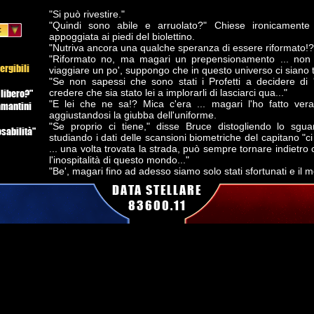
"Si può rivestire."
"Quindi sono abile e arruolato?" Chiese ironicamente il
appoggiata ai piedi del biolettino.
"Nutriva ancora una qualche speranza di essere riformato!?
"Riformato no, ma magari un prepensionamento ... non 
ergibili
viaggiare un po', suppongo che in questo universo ci siano t
"Se non sapessi che sono stati i Profetti a decidere di 'l
 libero?"
credere che sia stato lei a implorarli di lasciarci qua..."
"E lei che ne sa!? Mica c'era ... magari l'ho fatto v
amantini
aggiustandosi la giubba dell'uniforme.
"Se proprio ci tiene," disse Bruce distogliendo lo sg
sabilità"
studiando i dati delle scansioni biometriche del capitano "ci 
... una volta trovata la strada, può sempre tornare indietro
l'inospitalità di questo mondo..."
"Be', magari fino ad adesso siamo solo stati sfortunati e il m
DATA STELLARE
Bruce prese il tricorder medico e scansionò il Trill.
83600.11
"Perché mi sta nuovamente analizzando? Non mi ha detto c
"Considerando che c'è ben poco di cui essere allegri, pr
euforia non sia un effetto collaterale della cura a cui vi st
no ... tutto sembra nella norma ... anche i livelli delle endorfi
"Doc, cercavo solo di sdrammatizzare ..." Lo rassicurò Kenar 
humor?"
"Mai avuto! Sono un medico, non un comico...e comunque,
nell'essere dispersi non si sa dove ..."
"Ok, ok" Il trill alzò le mani in segno di arresa "vedo che no