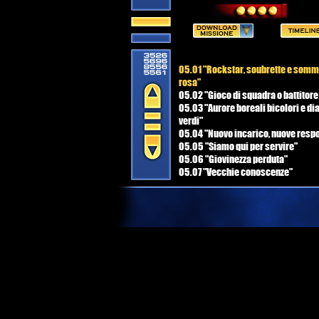
05.01 "Rockstar, soubrette e somm
rosa"
05.02 "Gioco di squadra o battitore
05.03 "Aurore boreali bicolori e di
verdi"
05.04 "Nuovo incarico, nuove respo
05.05 "Siamo qui per servire"
05.06 "Giovinezza perduta"
05.07 "Vecchie conoscenze"
05.08 "L'inizio della fine"
05.09 "Prima Direttiva"