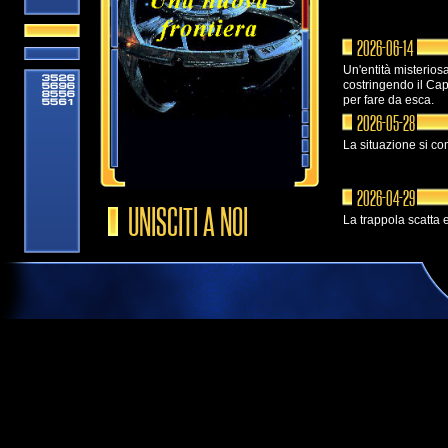
2026-06-14
Un'entità misteri
costringendo il Ca
per fare da esca.
2026-05-28
La situazione si co
2026-04-29
UNISCITI A NOI
La trappola scatta e